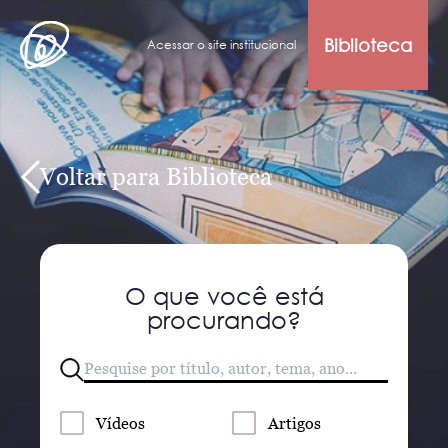
Biblioteca
Acessar o site institucional
Voltar para Biblioteca
O que você está
procurando?
Vídeos
Artigos