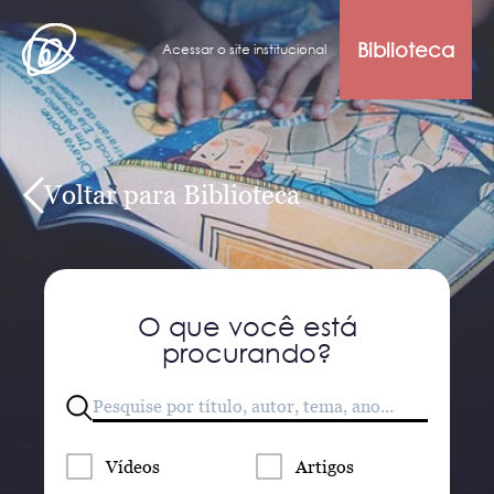
Biblioteca
Acessar o site institucional
Voltar para Biblioteca
O que você está
procurando?
Vídeos
Artigos