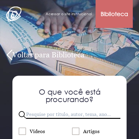
Biblioteca
Acessar o site institucional
Voltar para Biblioteca
O que você está
procurando?
Vídeos
Artigos