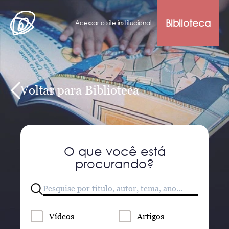
Biblioteca
Acessar o site institucional
Voltar para Biblioteca
O que você está
procurando?
Vídeos
Artigos