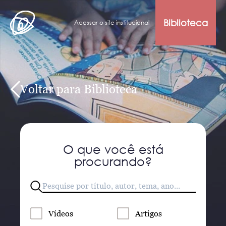
Biblioteca
Acessar o site institucional
Voltar para Biblioteca
O que você está
procurando?
Vídeos
Artigos