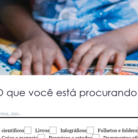
O que você está procurando
s
científicos
Livros
Infográficos
Folhetos
e folders
Guias
e manuais
Pesquisas
e estudos
Documentos
ofi