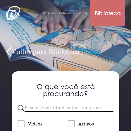
Biblioteca
Acessar o site institucional
Voltar para Biblioteca
O que você está
procurando?
Vídeos
Artigos