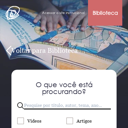
Biblioteca
Acessar o site institucional
Voltar para Biblioteca
O que você está
procurando?
Vídeos
Artigos