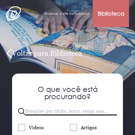
Biblioteca
Acessar o site institucional
Voltar para Biblioteca
O que você está
procurando?
Vídeos
Artigos