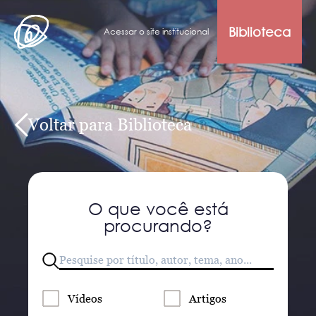
Biblioteca
Acessar o site institucional
Voltar para Biblioteca
O que você está
procurando?
Vídeos
Artigos