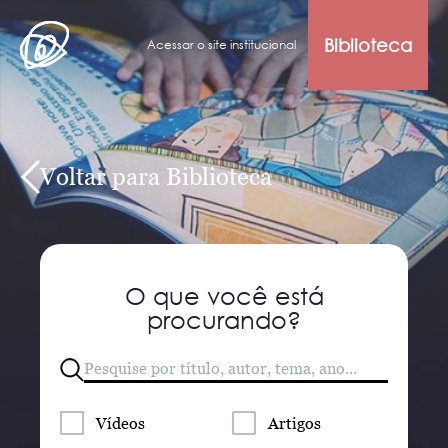
Biblioteca
Acessar o site institucional
Voltar para Biblioteca
O que você está
procurando?
Vídeos
Artigos