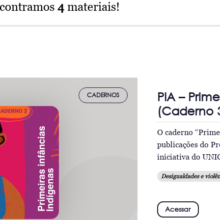
ncontramos
4
materiais!
PIA – Prime
CADERNOS
(Caderno 3
O caderno “Primei
publicações do Pr
iniciativa do UNI
Desigualdades e violên
Acessar