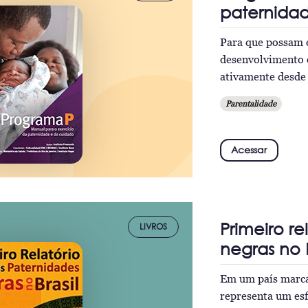
paternida
Para que possam e
desenvolvimento 
ativamente desde 
Parentalidade
Acessar
Primeiro re
LIVROS
negras no B
Em um país marca
representa um esf