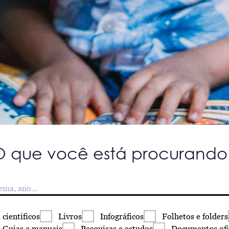
O que você está procurando
s
científicos
Livros
Infográficos
Folhetos
e folders
Guias
e manuais
Pesquisas
e estudos
Documentos
ofi