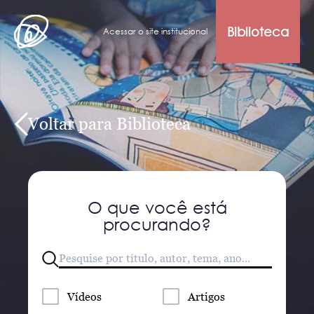
Biblioteca
Acessar o site institucional
Voltar para Biblioteca
O que você está
procurando?
Vídeos
Artigos