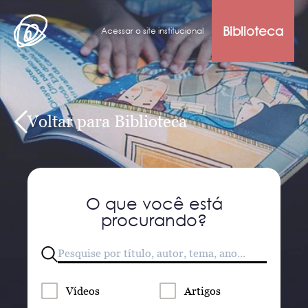
Biblioteca
Acessar o site institucional
Voltar para Biblioteca
O que você está
procurando?
Vídeos
Artigos