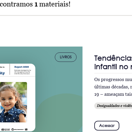
ncontramos
1
materiais!
Tendência
LIVROS
infantil n
Os progressos mun
últimas décadas, 
19 – ameaçam tai
Desigualdades e violên
Acessar