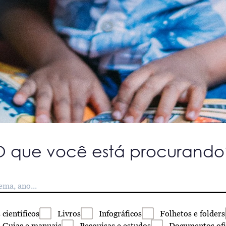
O que você está procurando
s
científicos
Livros
Infográficos
Folhetos
e folders
Guias
e manuais
Pesquisas
e estudos
Documentos
ofi