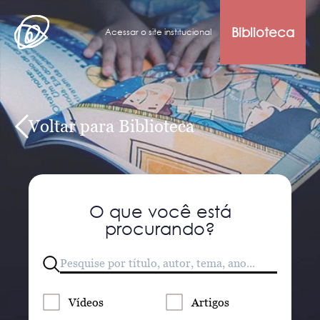
Biblioteca
Acessar o site institucional
Voltar para Biblioteca
O que você está
procurando?
Vídeos
Artigos