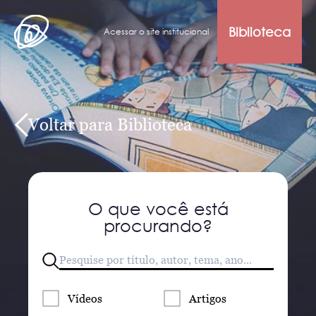
Biblioteca
Acessar o site institucional
Voltar para Biblioteca
O que você está
procurando?
Vídeos
Artigos