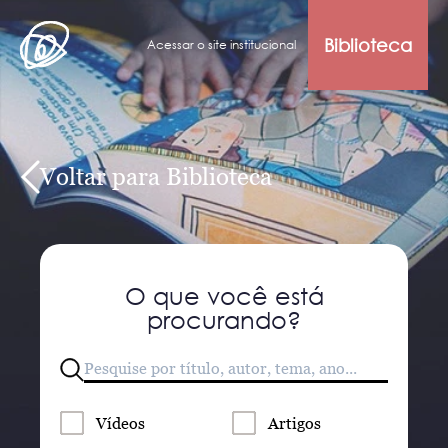
Biblioteca
Acessar o site institucional
Voltar para Biblioteca
O que você está
procurando?
Vídeos
Artigos