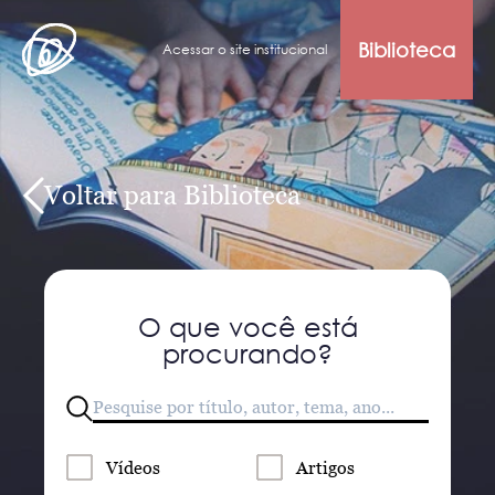
Biblioteca
Acessar o site institucional
Voltar para Biblioteca
O que você está
procurando?
Vídeos
Artigos