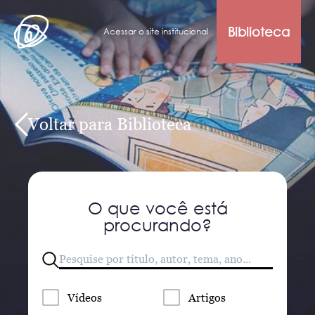
Biblioteca
Acessar o site institucional
Voltar para Biblioteca
O que você está
procurando?
Vídeos
Artigos