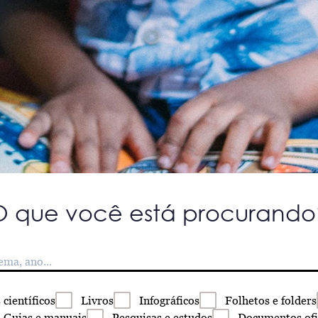
O que você está procurando
s
científicos
Livros
Infográficos
Folhetos
e folders
Guias
e manuais
Pesquisas
e estudos
Documentos
ofi