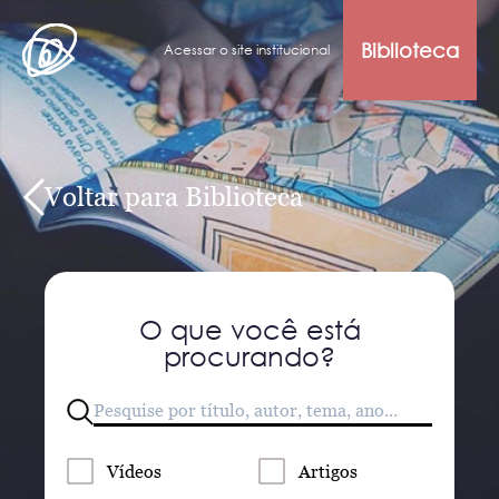
Biblioteca
Acessar o site institucional
Voltar para Biblioteca
O que você está
procurando?
Vídeos
Artigos