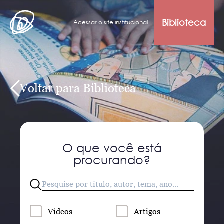
Biblioteca
Acessar o site institucional
Voltar para Biblioteca
O que você está
procurando?
Vídeos
Artigos