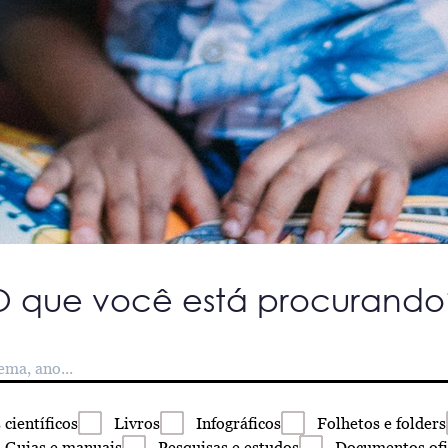
O que você está procurando
s
científicos
Livros
Infográficos
Folhetos
e folders
Guias
e manuais
Pesquisas
e estudos
Documentos
ofi