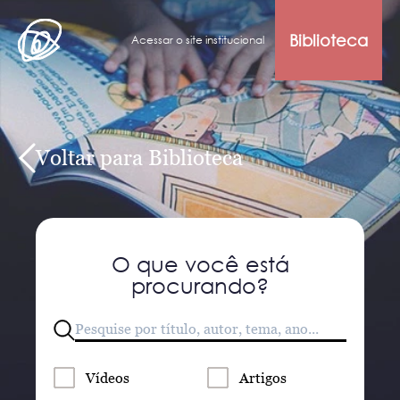
Biblioteca
Acessar o site institucional
Voltar para Biblioteca
O que você está
procurando?
Vídeos
Artigos