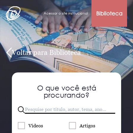
Biblioteca
Acessar o site institucional
Voltar para Biblioteca
O que você está
procurando?
Vídeos
Artigos