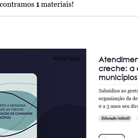
ncontramos
1
materiais!
Atendimen
PESQUISAS
creche: a
municípios
Subsídios ao gest
organização da de
0 a 3 anos seu dir
Educação infantil