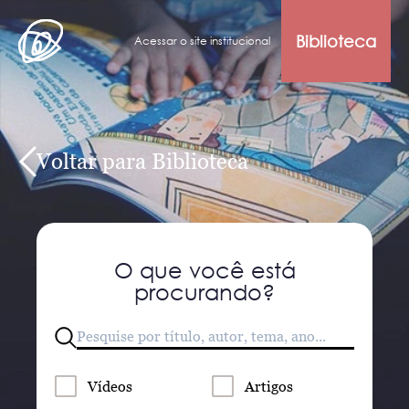
Biblioteca
Acessar o site institucional
Voltar para Biblioteca
O que você está
procurando?
Vídeos
Artigos