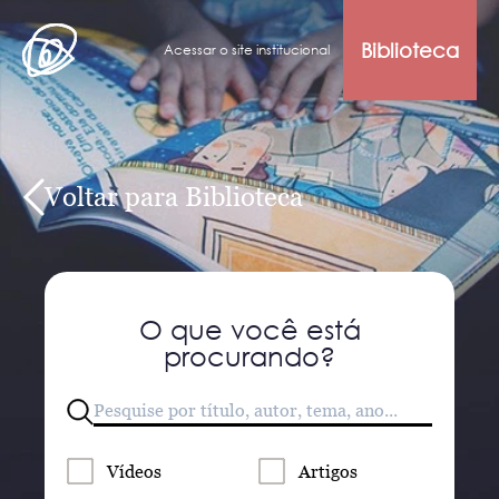
Biblioteca
Acessar o site institucional
Voltar para Biblioteca
O que você está
procurando?
Vídeos
Artigos