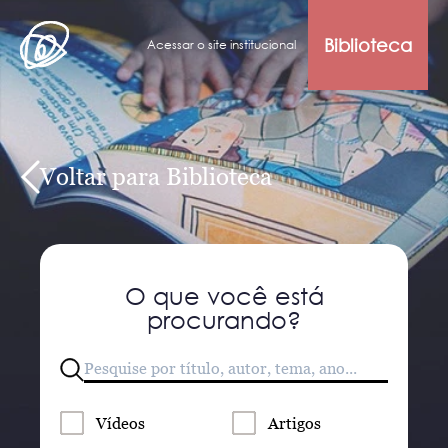
Biblioteca
Acessar o site institucional
Voltar para Biblioteca
O que você está
procurando?
Vídeos
Artigos