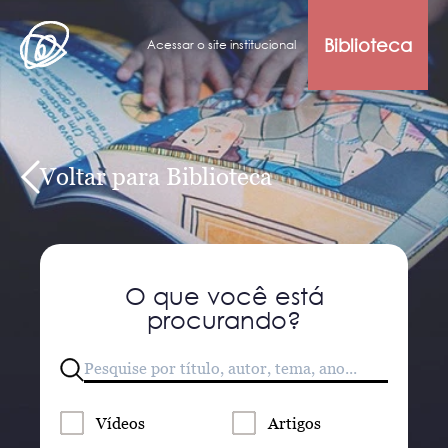
Biblioteca
Acessar o site institucional
Voltar para Biblioteca
O que você está
procurando?
Vídeos
Artigos