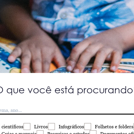
O que você está procurando
s
científicos
Livros
Infográficos
Folhetos
e folders
Guias
e manuais
Pesquisas
e estudos
Documentos
ofi