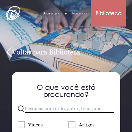
Biblioteca
Acessar o site institucional
Voltar para Biblioteca
O que você está
procurando?
Vídeos
Artigos