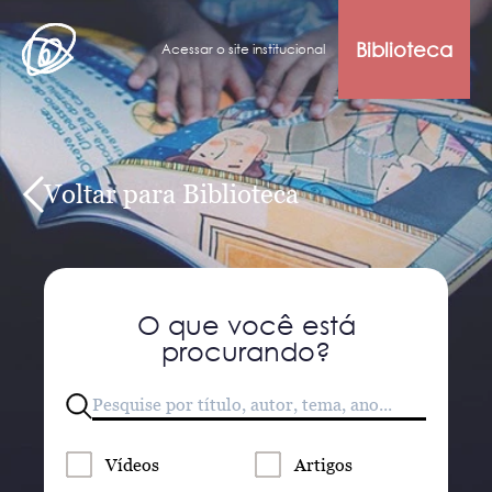
Biblioteca
Acessar o site institucional
Voltar para Biblioteca
O que você está
procurando?
Vídeos
Artigos