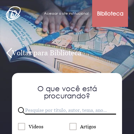
Biblioteca
Acessar o site institucional
Voltar para Biblioteca
O que você está
procurando?
Vídeos
Artigos