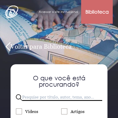
Biblioteca
Acessar o site institucional
Voltar para Biblioteca
O que você está
procurando?
Vídeos
Artigos