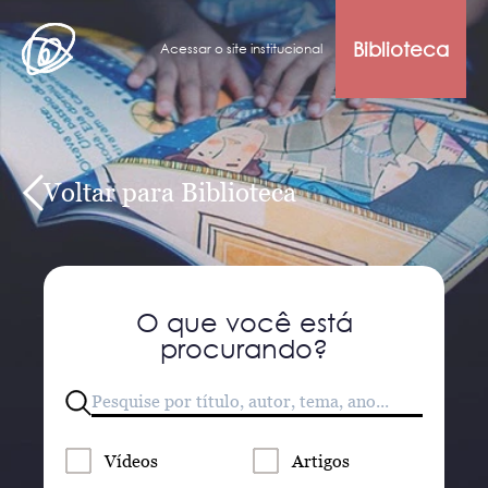
Biblioteca
Acessar o site institucional
Voltar para Biblioteca
O que você está
procurando?
Vídeos
Artigos