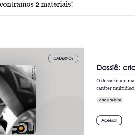
ncontramos
2
materiais!
CADERNOS
Dossiê: cri
O dossiê é um mar
caráter multidisc
Arte e cultura
Acessar