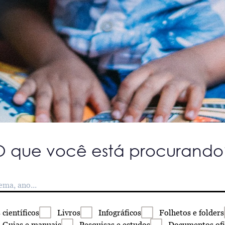
O que você está procurando
s
científicos
Livros
Infográficos
Folhetos
e folders
Guias
e manuais
Pesquisas
e estudos
Documentos
ofi