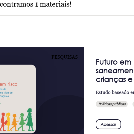
ncontramos
1
materiais!
PESQUISAS
Futuro em r
saneamento
crianças e
Estudo baseado e
Políticas públicas
Acessar