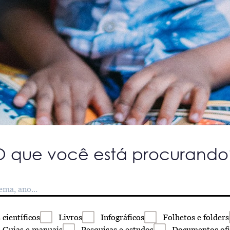
O que você está procurando
s
científicos
Livros
Infográficos
Folhetos
e folders
Guias
e manuais
Pesquisas
e estudos
Documentos
ofi