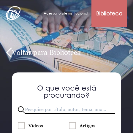
Biblioteca
Acessar o site institucional
Voltar para Biblioteca
O que você está
procurando?
Vídeos
Artigos