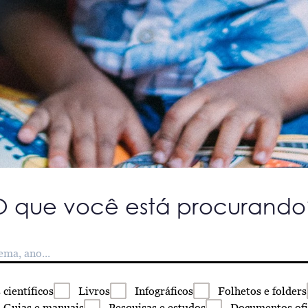
O que você está procurando
s
científicos
Livros
Infográficos
Folhetos
e folders
Guias
e manuais
Pesquisas
e estudos
Documentos
ofi