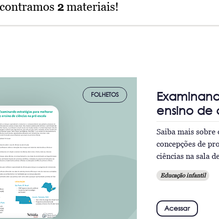
ncontramos
2
materiais!
Examinando
FOLHETOS
ensino de 
Saiba mais sobre 
concepções de pro
ciências na sala d
Educação infantil
Acessar