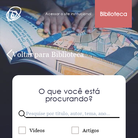
Biblioteca
Acessar o site institucional
Voltar para Biblioteca
O que você está
procurando?
Vídeos
Artigos