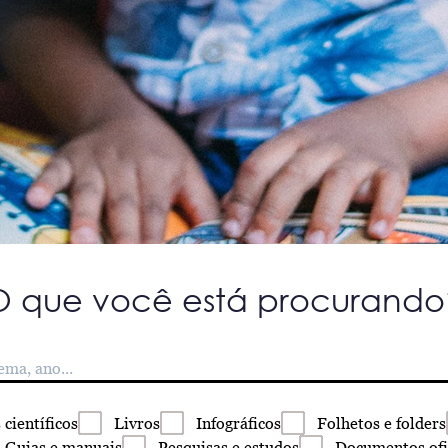
O que você está procurando
s
científicos
Livros
Infográficos
Folhetos
e folders
Guias
e manuais
Pesquisas
e estudos
Documentos
ofi