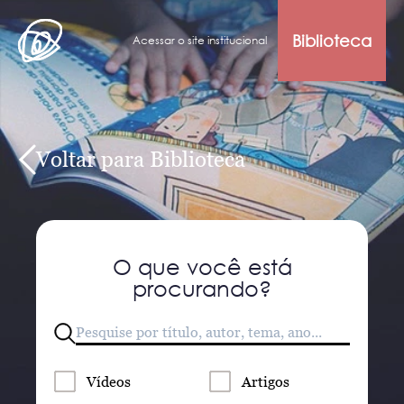
Biblioteca
Acessar o site institucional
Voltar para Biblioteca
O que você está
procurando?
Vídeos
Artigos