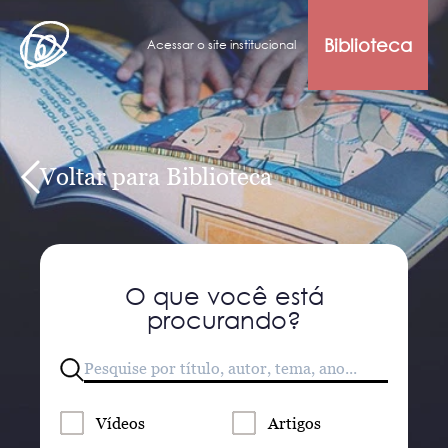
Biblioteca
Acessar o site institucional
Voltar para Biblioteca
O que você está
procurando?
Vídeos
Artigos