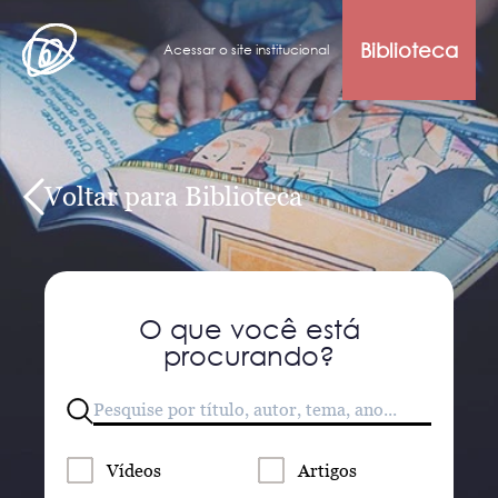
Biblioteca
Acessar o site institucional
Voltar para Biblioteca
O que você está
procurando?
Vídeos
Artigos