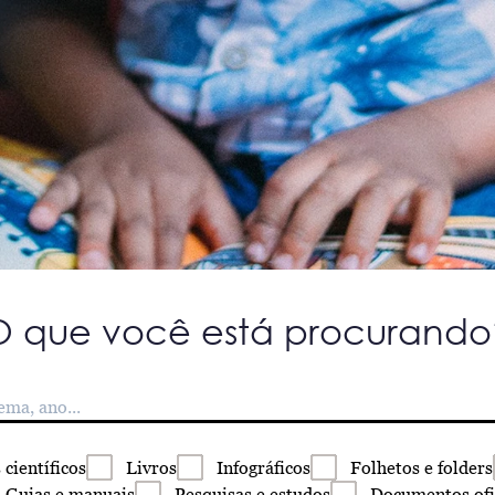
O que você está procurando
s
científicos
Livros
Infográficos
Folhetos
e folders
Guias
e manuais
Pesquisas
e estudos
Documentos
ofi