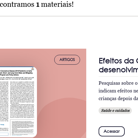
ncontramos
1
materiais!
Efeitos da
ARTIGOS
desenolvim
Pesquisas sobre o
indicam efeitos n
crianças depois d
Saúde e cuidados
Acessar