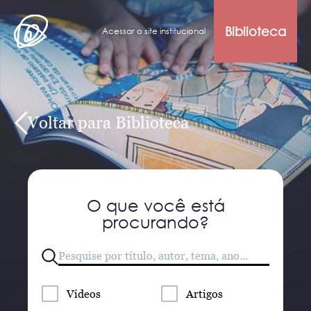
Biblioteca
Acessar o site institucional
Voltar para Biblioteca
O que você está
procurando?
Vídeos
Artigos