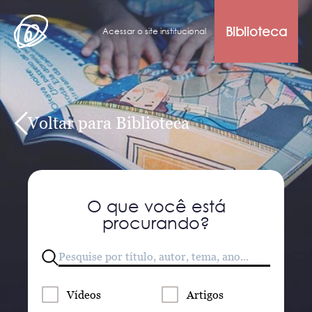
Biblioteca
Acessar o site institucional
Voltar para Biblioteca
O que você está
procurando?
Vídeos
Artigos