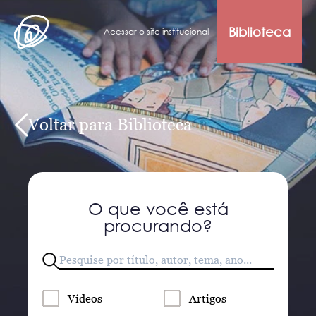
Biblioteca
Acessar o site institucional
Voltar para Biblioteca
O que você está
procurando?
Vídeos
Artigos